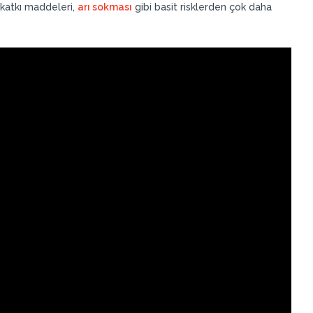
i katkı maddeleri,
arı sokması
gibi basit risklerden çok daha