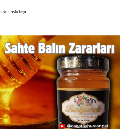
r
şok riski taşır