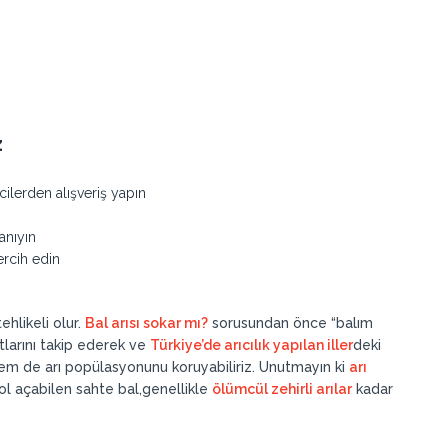
z
cilerden alışveriş yapın
anıyın
ercih edin
hlikeli olur.
Bal arısı sokar mı?
sorusundan önce “balım
larını takip ederek ve
Türkiye’de arıcılık yapılan iller
deki
hem de arı popülasyonunu koruyabiliriz. Unutmayın ki
arı
ol açabilen sahte bal,genellikle
ölümcül zehirli arılar
kadar