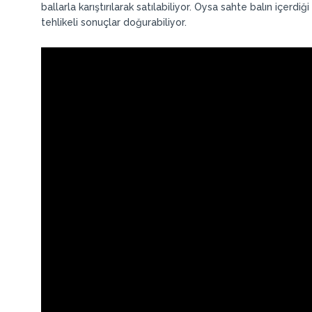
ballarla karıştırılarak satılabiliyor. Oysa sahte balın içerdiğ
tehlikeli sonuçlar doğurabiliyor.