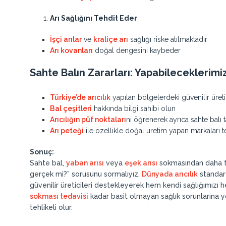
Arı Sağlığını Tehdit Eder
İşçi arılar
ve
kraliçe arı
sağlığı riske atılmaktadır
Arı kovanları
doğal dengesini kaybeder
Sahte Balın Zararları: Yapabileceklerimi
Türkiye’de arıcılık
yapılan bölgelerdeki güvenilir üreti
Bal çeşitleri
hakkında bilgi sahibi olun
Arıcılığın püf noktaları
nı öğrenerek ayrıca sahte balı t
Arı peteği
ile özellikle doğal üretim yapan markaları t
Sonuç:
Sahte bal,
yaban arısı
veya
eşek arısı
sokmasından daha te
gerçek mi?” sorusunu sormalıyız.
Dünyada arıcılık
standart
güvenilir üreticileri destekleyerek hem kendi sağlığımızı 
sokması tedavisi
kadar basit olmayan sağlık sorunlarına y
tehlikeli olur.