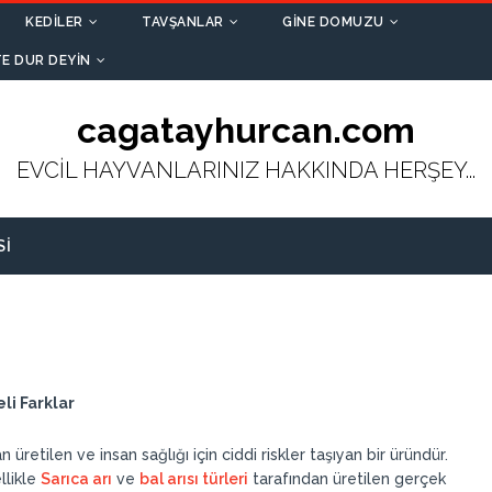
KEDILER
TAVŞANLAR
GINE DOMUZU
E DUR DEYIN
cagatayhurcan.com
EVCİL HAYVANLARINIZ HAKKINDA HERŞEY...
SI
li Farklar
retilen ve insan sağlığı için ciddi riskler taşıyan bir üründür.
llikle
Sarıca arı
ve
bal arısı türleri
tarafından üretilen gerçek