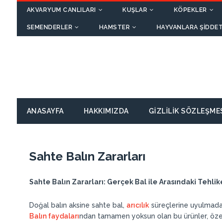
AKVARYUM CANLILARI
KUŞLAR
KÖPEKLER
SEMENDERLER
HAMSTER
HAYVANLARA ŞIDDET
ANASAYFA
HAKKIMIZDA
GIZLILIK SÖZLEŞME
Sahte Balın Zararları
Sahte Balın Zararları: Gerçek Bal ile Arasındaki Tehlike
Doğal balın aksine sahte bal,
arıcılık
süreçlerine uyulmadan ü
Balın faydaları
ndan tamamen yoksun olan bu ürünler, öze