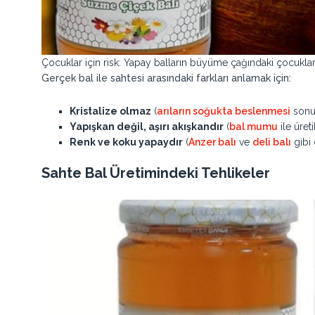
Çocuklar için risk: Yapay balların büyüme çağındaki çocuklard
Gerçek bal ile sahtesi arasındaki farkları anlamak için:
Kristalize olmaz
(
arıların soğukta beslenmesi
sonuc
Yapışkan değil, aşırı akışkandır
(
bal mumu
ile üret
Renk ve koku yapaydır
(
Anzer balı
ve
deli balı
gibi 
Sahte Bal Üretimindeki Tehlikeler