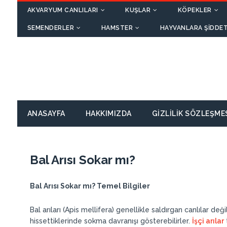
AKVARYUM CANLILARI
KUŞLAR
KÖPEKLER
SEMENDERLER
HAMSTER
HAYVANLARA ŞIDDET
ANASAYFA
HAKKIMIZDA
GIZLILIK SÖZLEŞME
Bal Arısı Sokar mı?
Bal Arısı Sokar mı? Temel Bilgiler
Bal arıları (Apis mellifera) genellikle saldırgan canlılar değ
hissettiklerinde sokma davranışı gösterebilirler.
İşçi arılar