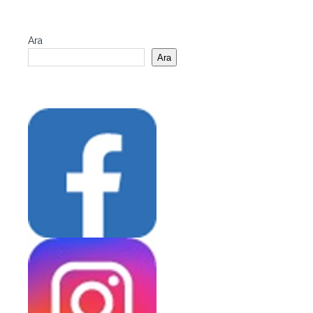
Ara
Ara