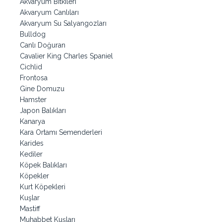
Akvaryum Bitkileri
Akvaryum Canlıları
Akvaryum Su Salyangozları
Bulldog
Canlı Doğuran
Cavalier King Charles Spaniel
Cichlid
Frontosa
Gine Domuzu
Hamster
Japon Balıkları
Kanarya
Kara Ortamı Semenderleri
Karides
Kediler
Köpek Balıkları
Köpekler
Kurt Köpekleri
Kuşlar
Mastiff
Muhabbet Kuşları