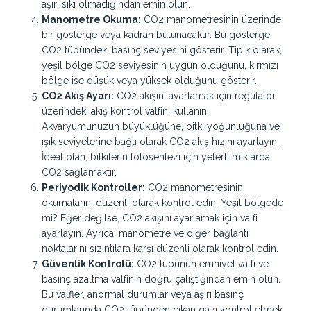
aşırı sıkı olmadığından emin olun.
Manometre Okuma:
CO2 manometresinin üzerinde
bir gösterge veya kadran bulunacaktır. Bu gösterge,
CO2 tüpündeki basınç seviyesini gösterir. Tipik olarak,
yeşil bölge CO2 seviyesinin uygun olduğunu, kırmızı
bölge ise düşük veya yüksek olduğunu gösterir.
CO2 Akış Ayarı:
CO2 akışını ayarlamak için regülatör
üzerindeki akış kontrol valfini kullanın.
Akvaryumunuzun büyüklüğüne, bitki yoğunluğuna ve
ışık seviyelerine bağlı olarak CO2 akış hızını ayarlayın.
İdeal olan, bitkilerin fotosentezi için yeterli miktarda
CO2 sağlamaktır.
Periyodik Kontroller:
CO2 manometresinin
okumalarını düzenli olarak kontrol edin. Yeşil bölgede
mi? Eğer değilse, CO2 akışını ayarlamak için valfi
ayarlayın. Ayrıca, manometre ve diğer bağlantı
noktalarını sızıntılara karşı düzenli olarak kontrol edin.
Güvenlik Kontrolü:
CO2 tüpünün emniyet valfi ve
basınç azaltma valfinin doğru çalıştığından emin olun.
Bu valfler, anormal durumlar veya aşırı basınç
durumlarında CO2 tüpünden çıkan gazı kontrol etmek