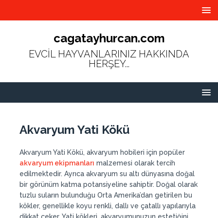
cagatayhurcan.com
EVCİL HAYVANLARINIZ HAKKINDA
HERŞEY...
Akvaryum Yati Kökü
Akvaryum Yati Kökü, akvaryum hobileri için popüler
akvaryum ekipmanları
malzemesi olarak tercih
edilmektedir. Ayrıca akvaryum su altı dünyasına doğal
bir görünüm katma potansiyeline sahiptir. Doğal olarak
tuzlu suların bulunduğu Orta Amerika’dan getirilen bu
kökler, genellikle koyu renkli, dallı ve çatallı yapılarıyla
dikkat çeker. Yati kökleri, akvaryumunuzun estetiğini