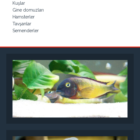
Kuşlar
Gine domuzları
Hamsterler
Tavşanlar
Semenderler