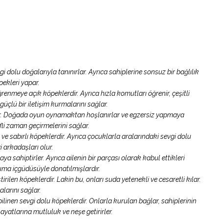
 dolu doğalarıyla tanınırlar. Ayrıca sahiplerine sonsuz bir bağlılık
pekleri yapar.
ğrenmeye açık köpeklerdir. Ayrıca hızla komutları öğrenir, çeşitli
güçlü bir iletişim kurmalarını sağlar.
irler. Doğada oyun oynamaktan hoşlanırlar ve egzersiz yapmaya
fli zaman geçirmelerini sağlar.
e sabırlı köpeklerdir. Ayrıca çocuklarla aralarındaki sevgi dolu
yi arkadaşları olur.
a sahiptirler. Ayrıca ailenin bir parçası olarak kabul ettikleri
oruma içgüdüsüyle donatılmışlardır.
ştirilen köpeklerdir. Lakin bu, onları suda yetenekli ve cesaretli kılar.
larını sağlar.
bilinen sevgi dolu köpeklerdir. Onlarla kurulan bağlar, sahiplerinin
 hayatlarına mutluluk ve neşe getirirler.