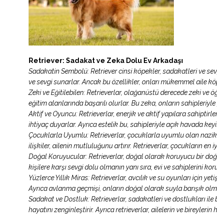
Retriever: Sadakat ve Zeka Dolu Ev Arkadaşı
Sadakatin Sembolü: Retriever cinsi köpekler, sadakatleri ve sevgi
ve sevgi sunarlar. Ancak bu özellikler, onları mükemmel aile kö
Zeki ve Eğitilebilen: Retrieverlar, olağanüstü derecede zeki ve ö
eğitim alanlarında başarılı olurlar. Bu zeka, onların sahipleriyle 
Aktif ve Oyuncu: Retrieverlar, enerjik ve aktif yapılara sahipt
ihtiyaç duyarlar. Ayrıca estelik bu, sahipleriyle açık havada keyi
Çocuklarla Uyumlu: Retrieverlar, çocuklarla uyumlu olan nazik v
ilişkiler, ailenin mutluluğunu artırır. Retrieverlar, çocukların en i
Doğal Koruyucular: Retrieverlar, doğal olarak koruyucu bir doğay
kişilere karşı sevgi dolu olmanın yanı sıra, evi ve sahiplerini k
Yüzlerce Yıllık Miras: Retrieverlar, avcılık ve su oyunları için yeti
Ayrıca avlanma geçmişi, onların doğal olarak suyla barışık olma
Sadakat ve Dostluk: Retrieverlar, sadakatleri ve dostlukları ile 
hayatını zenginleştirir. Ayrıca retrieverlar, ailelerin ve bireylerin