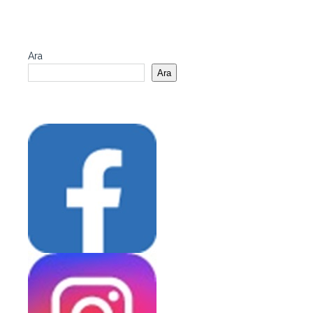
Ara
Ara