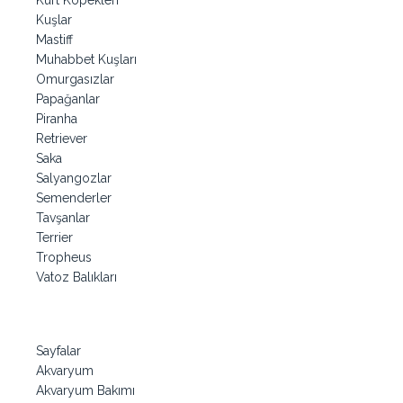
Kurt Köpekleri
Kuşlar
Mastiff
Muhabbet Kuşları
Omurgasızlar
Papağanlar
Piranha
Retriever
Saka
Salyangozlar
Semenderler
Tavşanlar
Terrier
Tropheus
Vatoz Balıkları
Sayfalar
Akvaryum
Akvaryum Bakımı