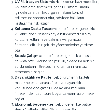
UV Filitrasyon Sistemleri:
Jebo’nun bazı modelleri,
UV filtreleme sistemleri içerir. Bu sistem, suyun
içindeki zararlı mikroorganizmaların kontrol
edilmesine yardımcı olur, böylece balıkların
hastalanma riski azalır.
Kullanıcı Dostu Tasarım:
Jebo filtreleri genellikle
kullanıcı dostu tasarımlarıyla bilinmektedir. Kolay
kurulum, kullanım ve bakım, akvaryumcuların
filtrelerini etkili bir şekilde yönetmelerine yardımcı
olur.
Sessiz Çalışma:
Jebo filtreleri, genellikle sessiz
çalışma özelliklerine sahiptir. Bu, akvaryum hobisini
sürdürenlerin, filtre sesinin ortamlarını rahatsız
etmemesini sağlar.
Dayanıklılık ve Kalite:
Jebo, ürünlerini kaliteli
malzemeler kullanarak üretir ve dayanıklılık
konusunda öne çıkar. Bu da akvaryumcuların
filtrelerinden uzun süre boyunca verim alabilmelerini
sağlar.
Ekonomik Seçenekler:
Jebo, genellikle bütçe
dostu fiyatlarla kaliteli filtreler sunar. Bu,