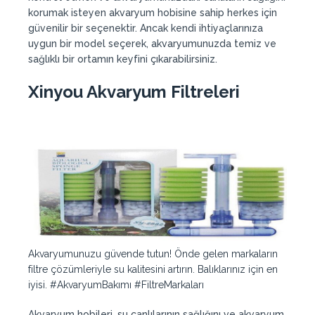
korumak isteyen akvaryum hobisine sahip herkes için
güvenilir bir seçenektir. Ancak kendi ihtiyaçlarınıza
uygun bir model seçerek, akvaryumunuzda temiz ve
sağlıklı bir ortamın keyfini çıkarabilirsiniz.
Xinyou Akvaryum Filtreleri
Akvaryumunuzu güvende tutun! Önde gelen markaların
filtre çözümleriyle su kalitesini artırın. Balıklarınız için en
iyisi. #AkvaryumBakımı #FiltreMarkaları
Akvaryum hobileri, su canlılarının sağlığını ve akvaryum