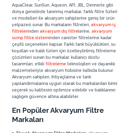
AquaClear, SunSun, Aqueon, API, JBL, Dennerle gibi
dünya genelinde tanınmış markalar, farklı filtre türleri
ve modelleri ile akvaryum sahiplerine geniş bir ürün
yelpazesi sunar. Bu markaların filtreleri,
akvaryum iç
filtreleri
nden
akvaryum dış filtre
lerine,
akvaryum
sump filtre sistemi
nden canister filtrelerine kadar
çeşitli seçenekleri kapsar. Farklı tank büyüklükleri, su
koşulları ve balık türleri için özelleştirilmiş filtreleme
çözümleri sunan bu markalar, kullanıcı dostu
tasarımları, etkili
filtreleme
teknolojileri ve dayanıklı
malzemeleriyle akvaryum hobisine katkıda bulunur.
Akvaryum sahipleri, ihtiyaçlarına ve tank
yapılandırmalarına uygun olarak bu markalardan birini
seçerek su kalitesini optimize edebilir ve balıklarının
sağlığını güvence altına alabilirler.
En Popüler Akvaryum Filtre
Markaları