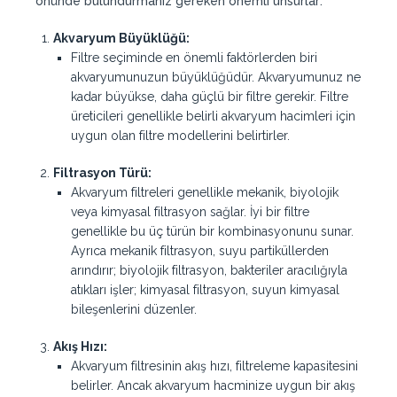
önünde bulundurmanız gereken önemli unsurlar:
Akvaryum Büyüklüğü:
Filtre seçiminde en önemli faktörlerden biri
akvaryumunuzun büyüklüğüdür. Akvaryumunuz ne
kadar büyükse, daha güçlü bir filtre gerekir. Filtre
üreticileri genellikle belirli akvaryum hacimleri için
uygun olan filtre modellerini belirtirler.
Filtrasyon Türü:
Akvaryum filtreleri genellikle mekanik, biyolojik
veya kimyasal filtrasyon sağlar. İyi bir filtre
genellikle bu üç türün bir kombinasyonunu sunar.
Ayrıca mekanik filtrasyon, suyu partiküllerden
arındırır; biyolojik filtrasyon, bakteriler aracılığıyla
atıkları işler; kimyasal filtrasyon, suyun kimyasal
bileşenlerini düzenler.
Akış Hızı:
Akvaryum filtresinin akış hızı, filtreleme kapasitesini
belirler. Ancak akvaryum hacminize uygun bir akış