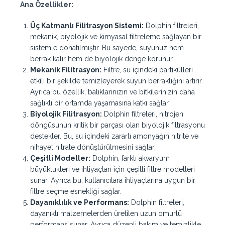
Ana Özellikler:
Üç Katmanlı Filitrasyon Sistemi:
Dolphin filtreleri,
mekanik, biyolojik ve kimyasal filtreleme sağlayan bir
sistemle donatılmıştır. Bu sayede, suyunuz hem
berrak kalır hem de biyolojik denge korunur.
Mekanik Filitrasyon:
Filtre, su içindeki partikülleri
etkili bir şekilde temizleyerek suyun berraklığını artırır.
Ayrıca bu özellik, balıklarınızın ve bitkilerinizin daha
sağlıklı bir ortamda yaşamasına katkı sağlar.
Biyolojik Filitrasyon:
Dolphin filtreleri, nitrojen
döngüsünün kritik bir parçası olan biyolojik filtrasyonu
destekler. Bu, su içindeki zararlı amonyağın nitrite ve
nihayet nitrate dönüştürülmesini sağlar.
Çeşitli Modeller:
Dolphin, farklı akvaryum
büyüklükleri ve ihtiyaçları için çeşitli filtre modelleri
sunar. Ayrıca bu, kullanıcılara ihtiyaçlarına uygun bir
filtre seçme esnekliği sağlar.
Dayanıklılık ve Performans:
Dolphin filtreleri,
dayanıklı malzemelerden üretilen uzun ömürlü
performans sunar. Ayrıca düzenli bakım ve temizlikle