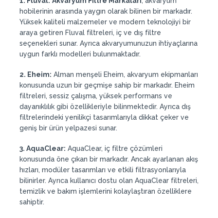
1. Fluval:
Akvaryum Filtre Markaları
, akvaryum
hobilerinin arasında yaygın olarak bilinen bir markadır.
Yüksek kaliteli malzemeler ve modern teknolojiyi bir
araya getiren Fluval filtreleri, iç ve dış filtre
seçenekleri sunar. Ayrıca akvaryumunuzun ihtiyaçlarına
uygun farklı modelleri bulunmaktadır.
2. Eheim:
Alman menşeli Eheim, akvaryum ekipmanları
konusunda uzun bir geçmişe sahip bir markadır. Eheim
filtreleri, sessiz çalışma, yüksek performans ve
dayanıklılık gibi özellikleriyle bilinmektedir. Ayrıca dış
filtrelerindeki yenilikçi tasarımlarıyla dikkat çeker ve
geniş bir ürün yelpazesi sunar.
3. AquaClear:
AquaClear, iç filtre çözümleri
konusunda öne çıkan bir markadır. Ancak ayarlanan akış
hızları, modüler tasarımları ve etkili filtrasyonlarıyla
bilinirler. Ayrıca kullanıcı dostu olan AquaClear filtreleri,
temizlik ve bakım işlemlerini kolaylaştıran özelliklere
sahiptir.