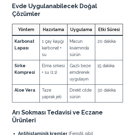
Evde Uygulanabilecek Doğal
Çözümler
Yöntem
Hazırlama
Uygulama
Etki Süresi
Karbonat
1 çay kaşığı
Macun
20 dakika
Lapası
karbonat +
kıvamında
su
sürün
Sirke
Elma sirkesi
Gazlı beze
15 dakika
Kompresi
+ su (1:1)
emdirerek
uygulayın
Aloe Vera
Taze
Direkt cilde
30 dakika
yaprak jeli
sürün
Arı Sokması Tedavisi ve Eczane
Ürünleri
Antihistaminik kremler
(Fenistil gibi)