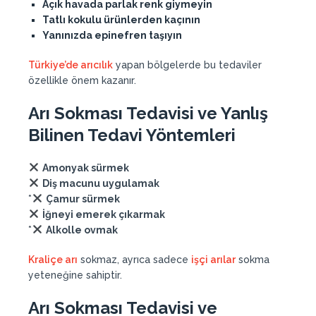
Açık havada parlak renk giymeyin
Tatlı kokulu ürünlerden kaçının
Yanınızda epinefren taşıyın
Türkiye’de arıcılık
yapan bölgelerde bu tedaviler
özellikle önem kazanır.
Arı Sokması Tedavisi ve Yanlış
Bilinen Tedavi Yöntemleri
Amonyak sürmek
Diş macunu uygulamak
*
Çamur sürmek
İğneyi emerek çıkarmak
*
Alkolle ovmak
Kraliçe arı
sokmaz, ayrıca sadece
işçi arılar
sokma
yeteneğine sahiptir.
Arı Sokması Tedavisi ve