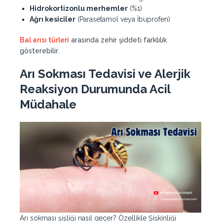
Hidrokortizonlu merhemler
(%1)
Ağrı kesiciler
(Parasetamol veya İbuprofen)
Bal arısı türleri
arasında zehir şiddeti farklılık
gösterebilir.
Arı Sokması Tedavisi ve Alerjik
Reaksiyon Durumunda Acil
Müdahale
Arı sokması şişliği nasıl geçer? Özellikle Şişkinliği