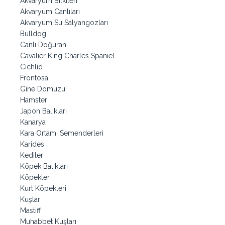
Akvaryum Bitkileri
Akvaryum Canlıları
Akvaryum Su Salyangozları
Bulldog
Canlı Doğuran
Cavalier King Charles Spaniel
Cichlid
Frontosa
Gine Domuzu
Hamster
Japon Balıkları
Kanarya
Kara Ortamı Semenderleri
Karides
Kediler
Köpek Balıkları
Köpekler
Kurt Köpekleri
Kuşlar
Mastiff
Muhabbet Kuşları