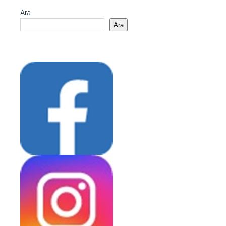
Ara
Ara