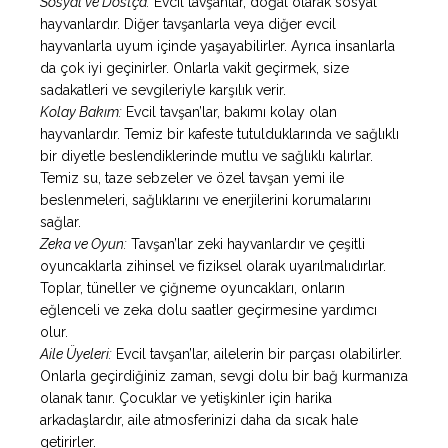
Sosyal ve Dostça:
Evcil tavşanlar, doğal olarak sosyal
hayvanlardır. Diğer tavşanlarla veya diğer evcil
hayvanlarla uyum içinde yaşayabilirler. Ayrıca insanlarla
da çok iyi geçinirler. Onlarla vakit geçirmek, size
sadakatleri ve sevgileriyle karşılık verir.
Kolay Bakım:
Evcil tavşan’lar, bakımı kolay olan
hayvanlardır. Temiz bir kafeste tutulduklarında ve sağlıklı
bir diyetle beslendiklerinde mutlu ve sağlıklı kalırlar.
Temiz su, taze sebzeler ve özel tavşan yemi ile
beslenmeleri, sağlıklarını ve enerjilerini korumalarını
sağlar.
Zeka ve Oyun:
Tavşan’lar zeki hayvanlardır ve çeşitli
oyuncaklarla zihinsel ve fiziksel olarak uyarılmalıdırlar.
Toplar, tüneller ve çiğneme oyuncakları, onların
eğlenceli ve zeka dolu saatler geçirmesine yardımcı
olur.
Aile Üyeleri:
Evcil tavşan’lar, ailelerin bir parçası olabilirler.
Onlarla geçirdiğiniz zaman, sevgi dolu bir bağ kurmanıza
olanak tanır. Çocuklar ve yetişkinler için harika
arkadaşlardır, aile atmosferinizi daha da sıcak hale
getirirler.