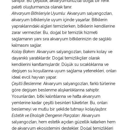
sahiptir. Bu çeşitlilik, akvaryumunuzda doğal bir renk
paleti oluşturmanıza olanak tanır.
Akvaryum Bitkileriyle Uyumlu:
Akvaryum salyangozları,
akvaryum bitkileriyle uyum içinde yaşarlar. Bitkilerin
yapraklarındaki algleri temizlerken, bitkilerin kendilerine
zarar vermezler. Bu, doğal bir temizlik hizmeti
sağlamanın yanı sıra akvaryum bitkilerinizin de sağlıklı
kalmasını sağlar.
Kolay Bakım:
Akvaryum salyangozları, bakımı kolay ve
dayanıklı yaratıklardır. Doğal temizlikçiler olarak
kendilerini kanıtlamışlardır. Düşük su sıcaklıklarına ve
değişen su koşullarına uyum sağlama yetenekleri, onları
ideal evcil hayvan yapar.
Çeşitli Beslenme:
Akvaryum salyangozları, farklı türlerine
göre değişen beslenme alışkanlıklarına sahiptir.
Yosunlardan, bitki kalıntılarına ve hatta akvaryum
yemlerine kadar çeşitli besinleri tüketirler. Bu, onları
beslemeyi ve mutlu bir şekilde tutmayı kolaylaştırır.
Estetik ve Ekolojik Dengenin Parçaları:
Akvaryum
salyangozları, hem estetik açıdan güzellik katarken hem
de akvaryum ekosistemini destekler. Doğal temizlikleri