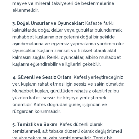
meyve ve mineral takviyeleri de beslenmelerine
eklenmelidir.
3. Doğal Unsurlar ve Oyuncaklar:
Kafeste farklı
kalınlıklarda doğal dallar veya çubuklar bulundurmak,
muhabbet kuşlarının pençelerini doğal bir şekilde
aşındırmalarına ve egzersiz yapmalarına yardımcı olur.
Oyuncaklar, kuşların zihinsel ve fiziksel olarak aktif
kalmasını sağlar. Renkli oyuncaklar, albino muhabbet
kuşlarını eğlendirebilir ve ilgilerini çekebilir.
4. Güvenli ve Sessiz Ortam:
Kafesi yerleştireceğiniz
yer, kuşların rahat etmesi için sessiz ve sakin olmalıdır.
Muhabbet kuşları, gürültüden rahatsız olabilirler, bu
yüzden kafesi sessiz bir köşeye yerleştirmek
önemlidir. Kafes doğrudan güneş ışığından ve
rüzgardan korunmalıdır.
5. Temizlik ve Bakım:
Kafes düzenli olarak
temizlenmeli, alt tabaka düzenli olarak değiştirilmeli
ve yiyecek ve su kabı temizlenmelidir. Temiz bir