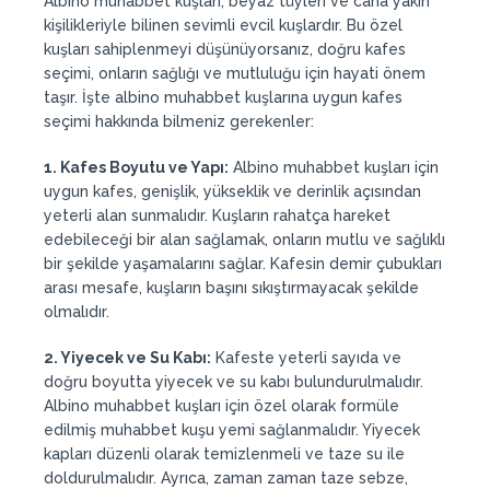
Albino muhabbet kuşları, beyaz tüyleri ve cana yakın
kişilikleriyle bilinen sevimli evcil kuşlardır. Bu özel
kuşları sahiplenmeyi düşünüyorsanız, doğru kafes
seçimi, onların sağlığı ve mutluluğu için hayati önem
taşır. İşte albino muhabbet kuşlarına uygun kafes
seçimi hakkında bilmeniz gerekenler:
1. Kafes Boyutu ve Yapı:
Albino muhabbet kuşları için
uygun kafes, genişlik, yükseklik ve derinlik açısından
yeterli alan sunmalıdır. Kuşların rahatça hareket
edebileceği bir alan sağlamak, onların mutlu ve sağlıklı
bir şekilde yaşamalarını sağlar. Kafesin demir çubukları
arası mesafe, kuşların başını sıkıştırmayacak şekilde
olmalıdır.
2. Yiyecek ve Su Kabı:
Kafeste yeterli sayıda ve
doğru boyutta yiyecek ve su kabı bulundurulmalıdır.
Albino muhabbet kuşları için özel olarak formüle
edilmiş muhabbet kuşu yemi sağlanmalıdır. Yiyecek
kapları düzenli olarak temizlenmeli ve taze su ile
doldurulmalıdır. Ayrıca, zaman zaman taze sebze,