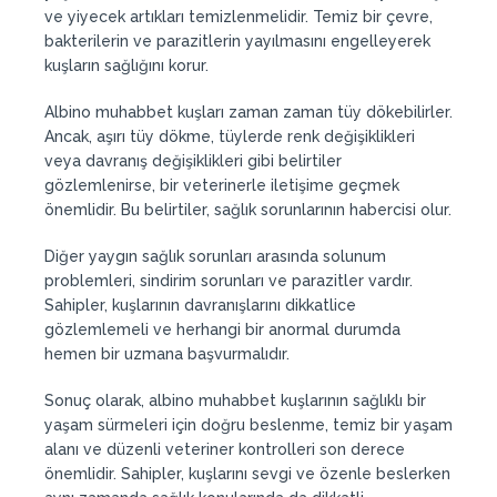
ve yiyecek artıkları temizlenmelidir. Temiz bir çevre,
bakterilerin ve parazitlerin yayılmasını engelleyerek
kuşların sağlığını korur.
Albino muhabbet kuşları zaman zaman tüy dökebilirler.
Ancak, aşırı tüy dökme, tüylerde renk değişiklikleri
veya davranış değişiklikleri gibi belirtiler
gözlemlenirse, bir veterinerle iletişime geçmek
önemlidir. Bu belirtiler, sağlık sorunlarının habercisi olur.
Diğer yaygın sağlık sorunları arasında solunum
problemleri, sindirim sorunları ve parazitler vardır.
Sahipler, kuşlarının davranışlarını dikkatlice
gözlemlemeli ve herhangi bir anormal durumda
hemen bir uzmana başvurmalıdır.
Sonuç olarak, albino muhabbet kuşlarının sağlıklı bir
yaşam sürmeleri için doğru beslenme, temiz bir yaşam
alanı ve düzenli veteriner kontrolleri son derece
önemlidir. Sahipler, kuşlarını sevgi ve özenle beslerken