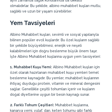
aynı zamanda sağlık konularında da dikkatli
olmalıdırlar. Bu şekilde, albino muhabbet kuşları mutlu,
sağlıklı ve uzun bir yaşam sürebilirler.
Yem Tavsiyeleri
Albino Muhabbet kuşları, sevimli ve sosyal yapılarıyla
bilinen popüler evcil kuşlardır. Bu özel kuşların sağlıklı
bir şekilde büyüyebilmesi, enerjik ve neşeli
kalabilmeleri için doğru beslenme büyük önem taşır.
İşte Albino Muhabbet kuşlarına uygun yem tavsiyeleri:
1. Muhabbet Kuşu Yemi:
Albino Muhabbet kuşları için
özel olarak hazırlanan muhabbet kuşu yemleri temel
beslenme kaynağıdır. Bu yemler, muhabbet kuşlarının
ihtiyaç duyduğu protein, vitamin ve mineral dengesini
sağlar. Genellikle çeşitli tohumları içerir ve kuşların
doğal diyetlerine uygun bir besin kaynağı sunar.
2. Farklı Tohum Çeşitleri:
Muhabbet kuşlarına,
kanarya yemi, yulaf, darı, keten tohumu gibi farklı