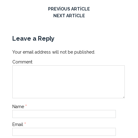
PREVIOUS ARTICLE
NEXT ARTICLE
Leave a Reply
Your email address will not be published.
Comment
Name
*
Email
*