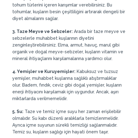
tohum türlerini içeren karışımlar verebilirsiniz. Bu
tohumlar, kuşların besin çeşitliliğini artırarak dengeli bir
diyet almalarını sağlar.
3. Taze Meyve ve Sebzeler:
Arada bir taze meyve ve
sebzelerle muhabbet kuşlarının diyetini
zenginleştirebilirsiniz. Elma, armut, havuç, marul gibi
organik ve doğal meyve-sebzeler, kuşların vitamin ve
mineral ihtiyaçlarını karşılamalarına yardımcı olur.
4. Yemişler ve Kuruyemişler:
Kabuksuz ve tuzsuz
yemişler, muhabbet kuşlarına sağlıklı atıştırmalıklar
olur. Badem, fındık, ceviz gibi doğal yemişler, kuşların
enerji ihtiyacını karşılamak için uygundur. Ancak, aşırı
miktarlarda verilmemelidir.
5. Su:
Taze ve temiz içme suyu her zaman erişilebilir
olmalıdır. Su kabı düzenli aralıklarla temizlenmelidir.
Ayrıca içme suyunun sürekli temizliği sağlanmalıdır.
Temiz su, kuşların sağlığı için hayati önem taşır.