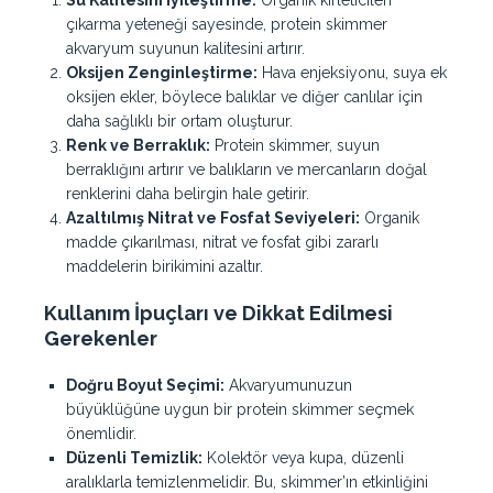
Su Kalitesini İyileştirme:
Organik kirleticileri
çıkarma yeteneği sayesinde, protein skimmer
akvaryum suyunun kalitesini artırır.
Oksijen Zenginleştirme:
Hava enjeksiyonu, suya ek
oksijen ekler, böylece balıklar ve diğer canlılar için
daha sağlıklı bir ortam oluşturur.
Renk ve Berraklık:
Protein skimmer, suyun
berraklığını artırır ve balıkların ve mercanların doğal
renklerini daha belirgin hale getirir.
Azaltılmış Nitrat ve Fosfat Seviyeleri:
Organik
madde çıkarılması, nitrat ve fosfat gibi zararlı
maddelerin birikimini azaltır.
Kullanım İpuçları ve Dikkat Edilmesi
Gerekenler
Doğru Boyut Seçimi:
Akvaryumunuzun
büyüklüğüne uygun bir protein skimmer seçmek
önemlidir.
Düzenli Temizlik:
Kolektör veya kupa, düzenli
aralıklarla temizlenmelidir. Bu, skimmer’ın etkinliğini