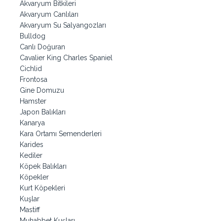
Akvaryum Bitkileri
Akvaryum Canlıları
Akvaryum Su Salyangozları
Bulldog
Canlı Doğuran
Cavalier King Charles Spaniel
Cichlid
Frontosa
Gine Domuzu
Hamster
Japon Balıkları
Kanarya
Kara Ortamı Semenderleri
Karides
Kediler
Köpek Balıkları
Köpekler
Kurt Köpekleri
Kuşlar
Mastiff
Muhabbet Kuşları