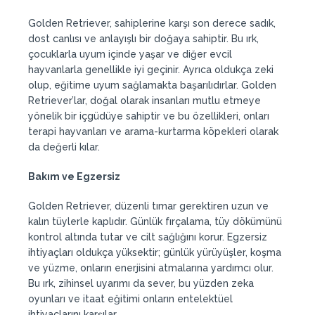
Golden Retriever, sahiplerine karşı son derece sadık,
dost canlısı ve anlayışlı bir doğaya sahiptir. Bu ırk,
çocuklarla uyum içinde yaşar ve diğer evcil
hayvanlarla genellikle iyi geçinir. Ayrıca oldukça zeki
olup, eğitime uyum sağlamakta başarılıdırlar. Golden
Retriever’lar, doğal olarak insanları mutlu etmeye
yönelik bir içgüdüye sahiptir ve bu özellikleri, onları
terapi hayvanları ve arama-kurtarma köpekleri olarak
da değerli kılar.
Bakım ve Egzersiz
Golden Retriever, düzenli tımar gerektiren uzun ve
kalın tüylerle kaplıdır. Günlük fırçalama, tüy dökümünü
kontrol altında tutar ve cilt sağlığını korur. Egzersiz
ihtiyaçları oldukça yüksektir; günlük yürüyüşler, koşma
ve yüzme, onların enerjisini atmalarına yardımcı olur.
Bu ırk, zihinsel uyarımı da sever, bu yüzden zeka
oyunları ve itaat eğitimi onların entelektüel
ihtiyaçlarını karşılar.