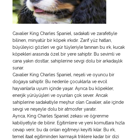
Cavalier King Charles Spaniel, sadakati ve zarafetiyle
bilinen, minyatür bir köpek ırkıdır. Zarif yüz hatları,
büyüleyici gözleri ve gür tüyleriyle tanınan bu ırk, kucak
köpekleri arasında özel bir yere sahiptir. Bu sevimli ve
cana yakın dostlar, sahiplerine sevgi dolu bir arkadaşlık
sunar.
Cavalier King Charles Spaniel, neşeli ve oyuncu bir
doğaya sahiptir. Bu nedenle çocuklarla ve evcil
hayvanlarla uyum içinde yaşar. Ayrıca bu köpekler,
enerjik yürüyüşleri ve oyunları çok sever. Ancak
sahiplerine sadakatiyle meşhur olan Cavalier, aile içinde
sevgi ve neşeyle dolu bir atmosfer yaratır.
Ayrıca, King Charles Spaniel zekası ve öğrenme
kabiliyetiyle de bilinir. Eğitimlere ve yeni komutlara hızla
cevap verir, bu da onları eğitmeyi keyifli kılar. Bu ırk,
temel itaat eğitiminden karmaşık triklere kadar bir dizi