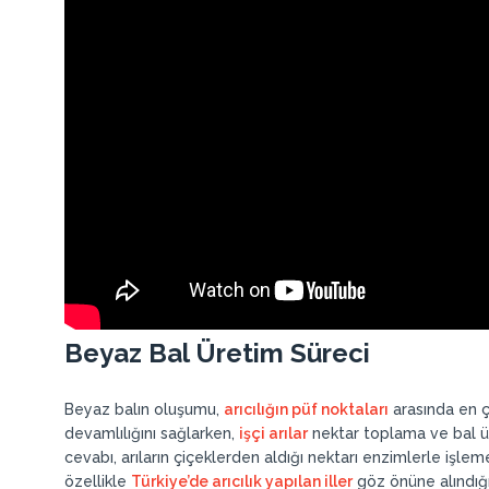
Beyaz Bal Üretim Süreci
Beyaz balın oluşumu,
arıcılığın püf noktaları
arasında en ç
devamlılığını sağlarken,
işçi arılar
nektar toplama ve bal ü
cevabı, arıların çiçeklerden aldığı nektarı enzimlerle işle
özellikle
Türkiye’de arıcılık yapılan iller
göz önüne alındığı