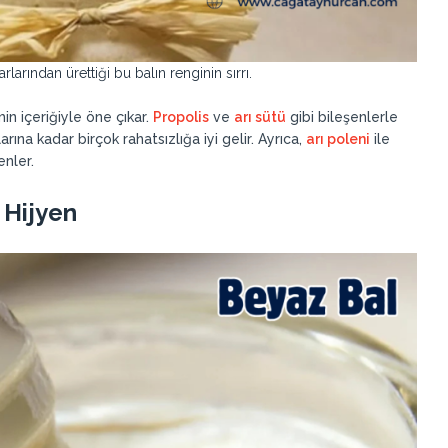
arından ürettiği bu balın renginin sırrı.
n içeriğiyle öne çıkar.
Propolis
ve
arı sütü
gibi bileşenlerle
ına kadar birçok rahatsızlığa iyi gelir. Ayrıca,
arı poleni
ile
enler.
 Hijyen