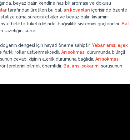
ldığında, beyaz balın kendine has bir aroması ve dokusu
ılar
tarafından üretilen bu bal,
arı kovanları
içerisinde özenle
kristalize olma sürecini etkiler ve beyaz balın kıvamını
riyle birlikte tüketildiğinde, bağışıklık sistemini güçlendirir.
Bal
 tazeliğini korur.
doğanın dengesi için hayati öneme sahiptir.
Yaban arısı
,
eşek
 farklı roller üstlenmektedir.
Arı sokması
durumunda bilinçli
unun cevabı kişinin alerjik durumuna bağlıdır.
Arı sokması
yöntemlerini bilmek önemlidir.
Bal arısı sokar mı
sorusunun