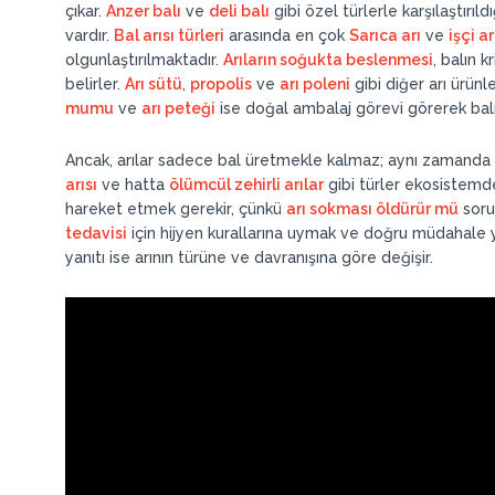
çıkar.
Anzer balı
ve
deli balı
gibi özel türlerle karşılaştırı
vardır.
Bal arısı türleri
arasında en çok
Sarıca arı
ve
işçi ar
olgunlaştırılmaktadır.
Arıların soğukta beslenmesi
, balın 
belirler.
Arı sütü
,
propolis
ve
arı poleni
gibi diğer arı ürünle
mumu
ve
arı peteği
ise doğal ambalaj görevi görerek balın
Ancak, arılar sadece bal üretmekle kalmaz; aynı zamanda 
arısı
ve hatta
ölümcül zehirli arılar
gibi türler ekosistemde
hareket etmek gerekir, çünkü
arı sokması öldürür mü
sorus
tedavisi
için hijyen kurallarına uymak ve doğru müdahale 
yanıtı ise arının türüne ve davranışına göre değişir.