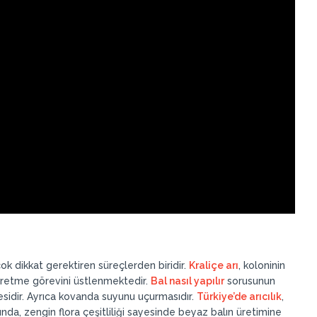
ok dikkat gerektiren süreçlerden biridir.
Kraliçe arı
, koloninin
retme görevini üstlenmektedir.
Bal nasıl yapılır
sorusunun
mesidir. Ayrıca kovanda suyunu uçurmasıdır.
Türkiye’de arıcılık
,
nda, zengin flora çeşitliliği sayesinde beyaz balın üretimine