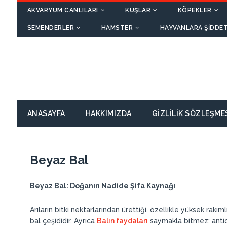
AKVARYUM CANLILARI
KUŞLAR
KÖPEKLER
SEMENDERLER
HAMSTER
HAYVANLARA ŞIDDET
ANASAYFA
HAKKIMIZDA
GIZLILIK SÖZLEŞME
Beyaz Bal
Beyaz Bal: Doğanın Nadide Şifa Kaynağı
Arıların bitki nektarlarından ürettiği, özellikle yüksek rakım
bal çeşididir. Ayrıca
Balın faydaları
saymakla bitmez; antiok