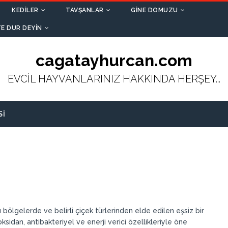
KEDILER
TAVŞANLAR
GINE DOMUZU
E DUR DEYIN
cagatayhurcan.com
EVCİL HAYVANLARINIZ HAKKINDA HERŞEY...
SI
lı bölgelerde ve belirli çiçek türlerinden elde edilen eşsiz bir
sidan, antibakteriyel ve enerji verici özellikleriyle öne