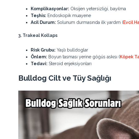
Komplikasyonlar:
Oksijen yetersizliği, bayılma
Teşhis:
Endoskopik muayene
Acil Durum:
Solunum durmasında ilk yardım (
Evcil H
3. Trakeal Kollaps
Risk Grubu:
Yaşlı bulldoglar
Önlem:
Boyun tasması yerine göğüs askısı (
Köpek Ta
Tedavi:
Steroid enjeksiyonları
Bulldog Cilt ve Tüy Sağlığı