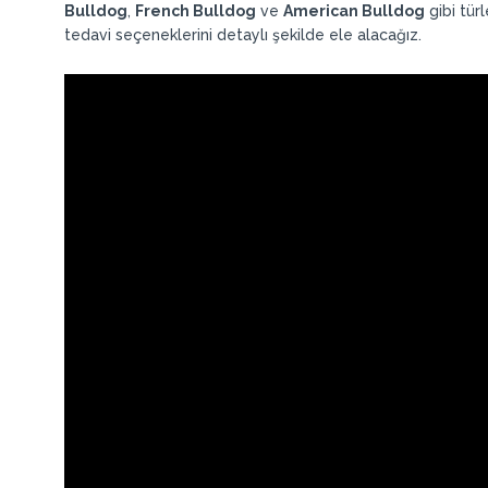
Bulldog
,
French Bulldog
ve
American Bulldog
gibi tür
tedavi seçeneklerini detaylı şekilde ele alacağız.