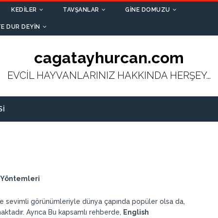
KEDILER
TAVŞANLAR
GINE DOMUZU
E DUR DEYIN
cagatayhurcan.com
EVCİL HAYVANLARINIZ HAKKINDA HERŞEY...
SI
a Yöntemleri
ı ve sevimli görünümleriyle dünya çapında popüler olsa da,
maktadır. Ayrıca Bu kapsamlı rehberde,
English