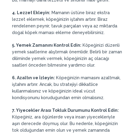
Bu, mamayı daha lezzetli ve sindirilir hale getirir.
4. Lezzet Ekleyin:
Mamanın üstüne biraz ekstra
lezzet eklemek, köpeğinizin iştahını artırır. Biraz
rendelenen peynir, tavuk parçaları veya az miktarda
doğal köpek maması ekleme deneyebilirsiniz.
5. Yemek Zamanını Kontrol Edin:
Köpeğinizi düzenli
yemek saatlerine alıştırmak önemlidir. Belirli bir zaman
diliminde yemek vermek, köpeğinizin aç olacağı
saatleri önceden bilmesine yardımcı olur.
6. Azaltın ve İzleyin:
Köpeğinizin mamasını azaltmak,
iştahını artırır. Ancak, bu stratejiyi dikkatlice
kullanmalısınız ve köpeğinizin ideal vücut
kondisyonunu koruduğundan emin olmalısınız.
7. Yiyecekler Arası Tokluk Durumunu Kontrol Edin:
Köpeğiniz, ara öğünlerde veya insan yiyecekleriyle
aşırı derecede doymuş olur. Bu nedenle, köpeğinizin
tok olduğundan emin olun ve yemek zamanında