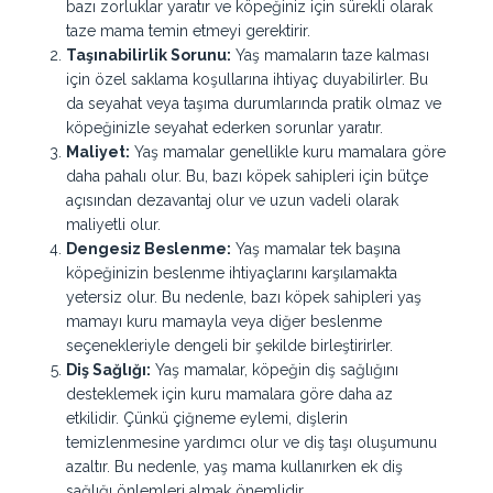
bazı zorluklar yaratır ve köpeğiniz için sürekli olarak
taze mama temin etmeyi gerektirir.
Taşınabilirlik Sorunu:
Yaş mamaların taze kalması
için özel saklama koşullarına ihtiyaç duyabilirler. Bu
da seyahat veya taşıma durumlarında pratik olmaz ve
köpeğinizle seyahat ederken sorunlar yaratır.
Maliyet:
Yaş mamalar genellikle kuru mamalara göre
daha pahalı olur. Bu, bazı köpek sahipleri için bütçe
açısından dezavantaj olur ve uzun vadeli olarak
maliyetli olur.
Dengesiz Beslenme:
Yaş mamalar tek başına
köpeğinizin beslenme ihtiyaçlarını karşılamakta
yetersiz olur. Bu nedenle, bazı köpek sahipleri yaş
mamayı kuru mamayla veya diğer beslenme
seçenekleriyle dengeli bir şekilde birleştirirler.
Diş Sağlığı:
Yaş mamalar, köpeğin diş sağlığını
desteklemek için kuru mamalara göre daha az
etkilidir. Çünkü çiğneme eylemi, dişlerin
temizlenmesine yardımcı olur ve diş taşı oluşumunu
azaltır. Bu nedenle, yaş mama kullanırken ek diş
sağlığı önlemleri almak önemlidir.