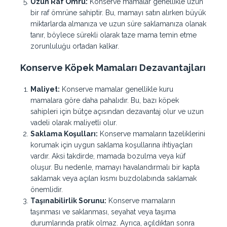
Uzun Raf Ömrü:
Konserve mamalar genellikle uzun
bir raf ömrüne sahiptir. Bu, mamayı satın alırken büyük
miktarlarda almanıza ve uzun süre saklamanıza olanak
tanır, böylece sürekli olarak taze mama temin etme
zorunluluğu ortadan kalkar.
Konserve
Köpek
Mamaları
Dezavantajları
Maliyet:
Konserve mamalar genellikle kuru
mamalara göre daha pahalıdır. Bu, bazı köpek
sahipleri için bütçe açısından dezavantaj olur ve uzun
vadeli olarak maliyetli olur.
Saklama Koşulları:
Konserve mamaların tazeliklerini
korumak için uygun saklama koşullarına ihtiyaçları
vardır. Aksi takdirde, mamada bozulma veya küf
oluşur. Bu nedenle, mamayı havalandırmalı bir kapta
saklamak veya açılan kısmı buzdolabında saklamak
önemlidir.
Taşınabilirlik Sorunu:
Konserve mamaların
taşınması ve saklanması, seyahat veya taşıma
durumlarında pratik olmaz. Ayrıca, açıldıktan sonra