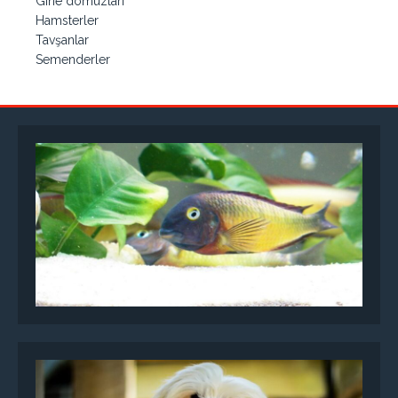
Gine domuzları
Hamsterler
Tavşanlar
Semenderler