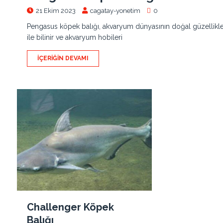
21 Ekim 2023
cagatay-yonetim
0
Pengasus köpek balığı, akvaryum dünyasının doğal güzelliklerin
ile bilinir ve akvaryum hobileri
İÇERIĞIN DEVAMI
Challenger Köpek
Balığı