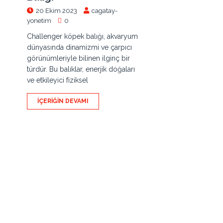
20 Ekim 2023
cagatay-
yonetim
0
Challenger köpek balığı, akvaryum
dünyasında dinamizmi ve çarpıcı
görünümleriyle bilinen ilginç bir
türdür. Bu balıklar, enerjik doğaları
ve etkileyici fiziksel
İÇERIĞIN DEVAMI