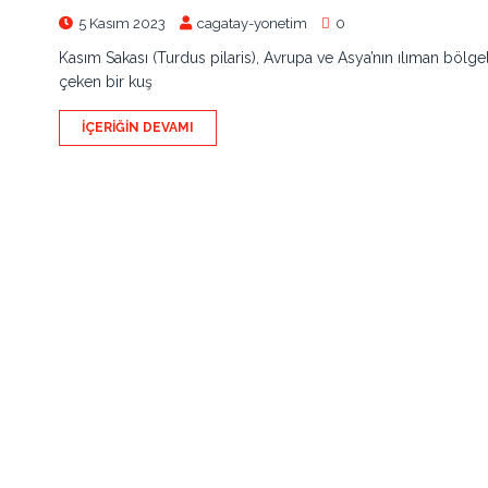
5 Kasım 2023
cagatay-yonetim
0
Kasım Sakası (Turdus pilaris), Avrupa ve Asya’nın ılıman bölge
çeken bir kuş
İÇERIĞIN DEVAMI