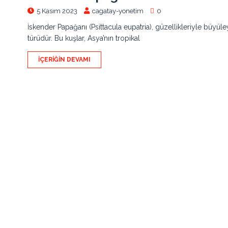
5 Kasım 2023
cagatay-yonetim
0
İskender Papağanı (Psittacula eupatria), güzellikleriyle büyü
türüdür. Bu kuşlar, Asya’nın tropikal
İÇERIĞIN DEVAMI