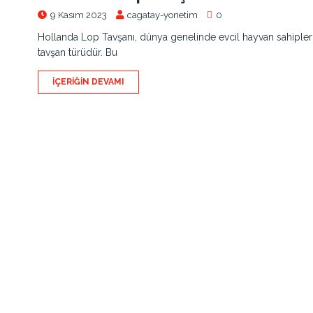
9 Kasım 2023
cagatay-yonetim
0
Hollanda Lop Tavşanı, dünya genelinde evcil hayvan sahipleri 
tavşan türüdür. Bu
İÇERIĞIN DEVAMI