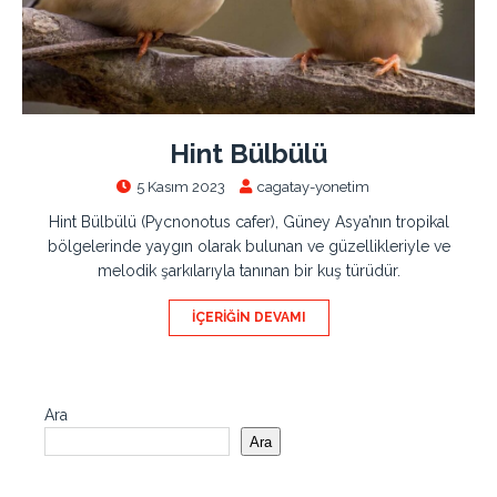
Hint Bülbülü
5 Kasım 2023
cagatay-yonetim
Hint Bülbülü (Pycnonotus cafer), Güney Asya’nın tropikal
bölgelerinde yaygın olarak bulunan ve güzellikleriyle ve
melodik şarkılarıyla tanınan bir kuş türüdür.
İÇERIĞIN DEVAMI
Ara
Ara