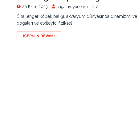
20 Ekim 2023
cagatay-yonetim
0
Challenger köpek balığı, akvaryum dünyasında dinamizmi ve çarp
doğaları ve etkileyici fiziksel
İÇERIĞIN DEVAMI