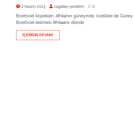
2 Kasım 2023
cagatay-yonetim
0
Boerboel köpekleri, Afrika’nın güneyinde, özellikle de Güney A
Boerboel kelimesi Afrikaans dilinde
İÇERIĞIN DEVAMI