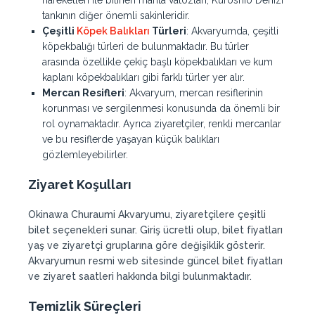
hareketleri ile bilinen manta vatozları, Kuroshio Denizi
tankının diğer önemli sakinleridir.
Çeşitli
Köpek Balıkları
Türleri
: Akvaryumda, çeşitli
köpekbalığı türleri de bulunmaktadır. Bu türler
arasında özellikle çekiç başlı köpekbalıkları ve kum
kaplanı köpekbalıkları gibi farklı türler yer alır.
Mercan Resifleri
: Akvaryum, mercan resiflerinin
korunması ve sergilenmesi konusunda da önemli bir
rol oynamaktadır. Ayrıca ziyaretçiler, renkli mercanlar
ve bu resiflerde yaşayan küçük balıkları
gözlemleyebilirler.
Ziyaret Koşulları
Okinawa Churaumi Akvaryumu, ziyaretçilere çeşitli
bilet seçenekleri sunar. Giriş ücretli olup, bilet fiyatları
yaş ve ziyaretçi gruplarına göre değişiklik gösterir.
Akvaryumun resmi web sitesinde güncel bilet fiyatları
ve ziyaret saatleri hakkında bilgi bulunmaktadır.
Temizlik Süreçleri