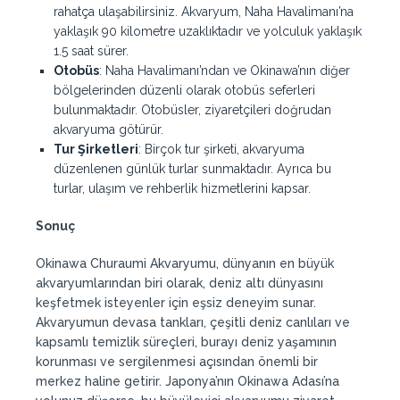
rahatça ulaşabilirsiniz. Akvaryum, Naha Havalimanı’na
yaklaşık 90 kilometre uzaklıktadır ve yolculuk yaklaşık
1.5 saat sürer.
Otobüs
: Naha Havalimanı’ndan ve Okinawa’nın diğer
bölgelerinden düzenli olarak otobüs seferleri
bulunmaktadır. Otobüsler, ziyaretçileri doğrudan
akvaryuma götürür.
Tur Şirketleri
: Birçok tur şirketi, akvaryuma
düzenlenen günlük turlar sunmaktadır. Ayrıca bu
turlar, ulaşım ve rehberlik hizmetlerini kapsar.
Sonuç
Okinawa Churaumi Akvaryumu, dünyanın en büyük
akvaryumlarından biri olarak, deniz altı dünyasını
keşfetmek isteyenler için eşsiz deneyim sunar.
Akvaryumun devasa tankları, çeşitli deniz canlıları ve
kapsamlı temizlik süreçleri, burayı deniz yaşamının
korunması ve sergilenmesi açısından önemli bir
merkez haline getirir. Japonya’nın Okinawa Adası’na