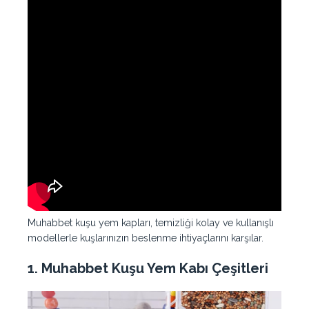
Muhabbet kuşu yem kapları, temizliği kolay ve kullanışlı
modellerle kuşlarınızın beslenme ihtiyaçlarını karşılar.
1.
Muhabbet Kuşu Yem Kabı Çeşitleri