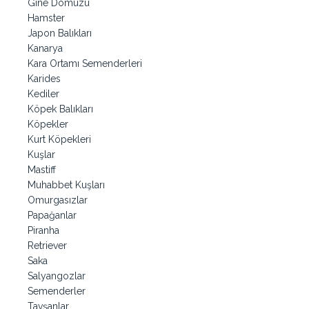
Gine Domuzu
Hamster
Japon Balıkları
Kanarya
Kara Ortamı Semenderleri
Karides
Kediler
Köpek Balıkları
Köpekler
Kurt Köpekleri
Kuşlar
Mastiff
Muhabbet Kuşları
Omurgasızlar
Papağanlar
Piranha
Retriever
Saka
Salyangozlar
Semenderler
Tavşanlar