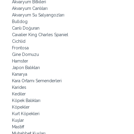
Akvaryum Bitkileri
Akvaryum Canlıları
Akvaryum Su Salyangozları
Bulldog
Canlı Doğuran
Cavalier King Charles Spaniel
Cichlid
Frontosa
Gine Domuzu
Hamster
Japon Balıkları
Kanarya
Kara Ortamı Semenderleri
Karides
Kediler
Köpek Balıkları
Köpekler
Kurt Köpekleri
Kuşlar
Mastiff
Muhabbet Kuşları