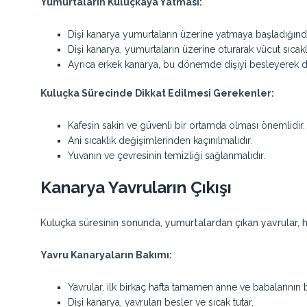
Yumurtaların Kuluçkaya Yatması:
Dişi kanarya yumurtaların üzerine yatmaya başladığın
Dişi kanarya, yumurtaların üzerine oturarak vücut sıcaklığ
Ayrıca erkek kanarya, bu dönemde dişiyi besleyerek d
Kuluçka Sürecinde Dikkat Edilmesi Gerekenler:
Kafesin sakin ve güvenli bir ortamda olması önemlidir.
Ani sıcaklık değişimlerinden kaçınılmalıdır.
Yuvanın ve çevresinin temizliği sağlanmalıdır.
Kanarya Yavruların Çıkışı
Kuluçka süresinin sonunda, yumurtalardan çıkan yavrular, ha
Yavru Kanaryaların Bakımı:
Yavrular, ilk birkaç hafta tamamen anne ve babalarının 
Dişi kanarya, yavruları besler ve sıcak tutar.