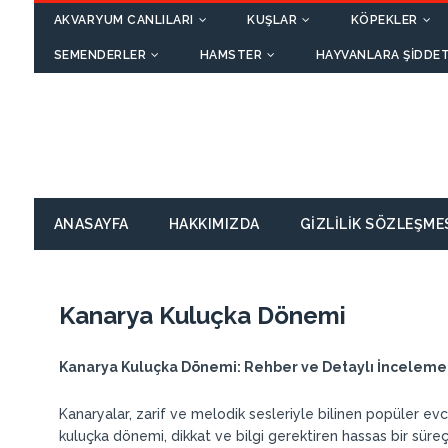
AKVARYUM CANLILARI
KUŞLAR
KÖPEKLER
SEMENDERLER
HAMSTER
HAYVANLARA ŞIDDET
ANASAYFA
HAKKIMIZDA
GIZLILIK SÖZLEŞME
Kanarya Kuluçka Dönemi
Kanarya Kuluçka Dönemi: Rehber ve Detaylı İnceleme
Kanaryalar, zarif ve melodik sesleriyle bilinen popüler evcil
kuluçka dönemi, dikkat ve bilgi gerektiren hassas bir süreç