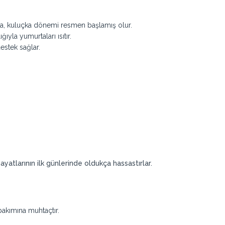
da, kuluçka dönemi resmen başlamış olur.
ıyla yumurtaları ısıtır.
estek sağlar.
yatlarının ilk günlerinde oldukça hassastırlar.
bakımına muhtaçtır.