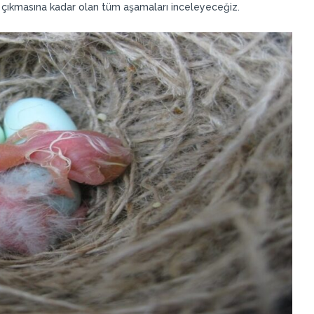
n çıkmasına kadar olan tüm aşamaları inceleyeceğiz.