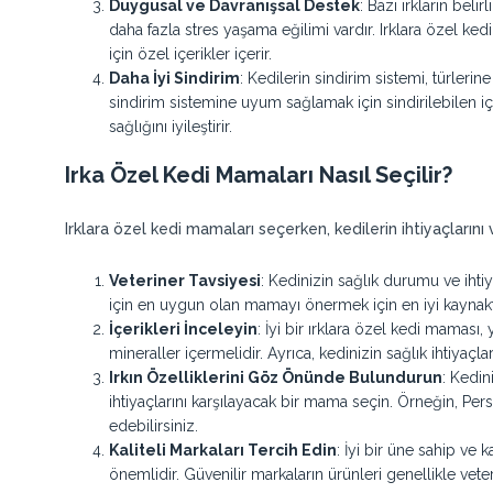
Duygusal ve Davranışsal Destek
: Bazı ırkların beli
daha fazla stres yaşama eğilimi vardır. Irklara özel ke
için özel içerikler içerir.
Daha İyi Sindirim
: Kedilerin sindirim sistemi, türlerine 
sindirim sistemine uyum sağlamak için sindirilebilen içer
sağlığını iyileştirir.
Irka Özel Kedi Mamaları Nasıl Seçilir?
Irklara özel kedi mamaları seçerken, kedilerin ihtiyaçlarını
Veteriner Tavsiyesi
: Kedinizin sağlık durumu ve ihtiy
için en uygun olan mamayı önermek için en iyi kaynaktı
İçerikleri İnceleyin
: İyi bir ırklara özel kedi maması,
mineraller içermelidir. Ayrıca, kedinizin sağlık ihtiyaçla
Irkın Özelliklerini Göz Önünde Bulundurun
: Kedin
ihtiyaçlarını karşılayacak bir mama seçin. Örneğin, Pers
edebilirsiniz.
Kaliteli Markaları Tercih Edin
: İyi bir üne sahip ve k
önemlidir. Güvenilir markaların ürünleri genellikle veteri