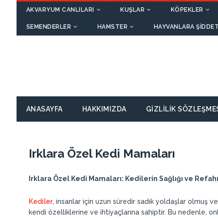
AKVARYUM CANLILARI
KUŞLAR
KÖPEKLER
SEMENDERLER
HAMSTER
HAYVANLARA ŞIDDET
ANASAYFA
HAKKIMIZDA
GIZLILIK SÖZLEŞME
Irklara Özel Kedi Mamaları
Irklara Özel Kedi Mamaları: Kedilerin Sağlığı ve Refahı
Kediler
, insanlar için uzun süredir sadık yoldaşlar olmuş ve 
kendi özelliklerine ve ihtiyaçlarına sahiptir. Bu nedenle, o