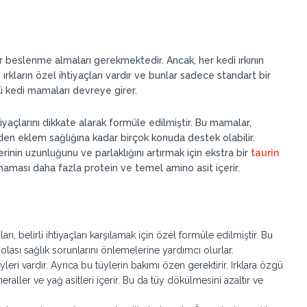
bir beslenme almaları gerekmektedir. Ancak, her kedi ırkının
ı ırkların özel ihtiyaçları vardır ve bunlar sadece standart bir
ü kedi mamaları devreye girer.
ihtiyaçlarını dikkate alarak formüle edilmiştir. Bu mamalar,
nden eklem sağlığına kadar birçok konuda destek olabilir.
lerinin uzunluğunu ve parlaklığını artırmak için ekstra bir
taurin
 maması daha fazla protein ve temel amino asit içerir.
rı, belirli ihtiyaçları karşılamak için özel formüle edilmiştir. Bu
olası sağlık sorunlarını önlemelerine yardımcı olurlar.
üyleri vardır. Ayrıca bu tüylerin bakımı özen gerektirir. Irklara özgü
raller ve yağ asitleri içerir. Bu da tüy dökülmesini azaltır ve