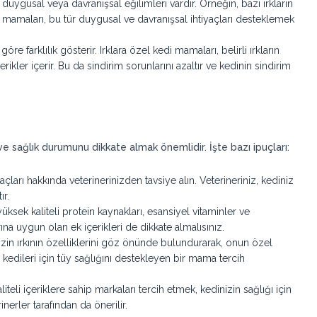
rli duygusal veya davranışsal eğilimleri vardır. Örneğin, bazı ırkların
di mamaları, bu tür duygusal ve davranışsal ihtiyaçları desteklemek
göre farklılık gösterir. Irklara özel kedi mamaları, belirli ırkların
ikler içerir. Bu da sindirim sorunlarını azaltır ve kedinin sindirim
 ve sağlık durumunu dikkate almak önemlidir. İşte bazı ipuçları:
açları hakkında veterinerinizden tavsiye alın. Veterineriniz, kediniz
r.
 yüksek kaliteli protein kaynakları, esansiyel vitaminler ve
rına uygun olan ek içerikleri de dikkate almalısınız.
izin ırkının özelliklerini göz önünde bulundurarak, onun özel
 kedileri için tüy sağlığını destekleyen bir mama tercih
aliteli içeriklere sahip markaları tercih etmek, kedinizin sağlığı için
nerler tarafından da önerilir.