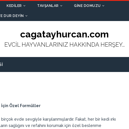
KEDILER
TAVŞANLAR
GINE DOMUZU
E DUR DEYIN
cagatayhurcan.com
EVCİL HAYVANLARINIZ HAKKINDA HERŞEY...
SI
 İçin Özel Formüller
birçok evde sevgiyle karşılanmışlardır. Fakat, her bir kedi ırkı
nların sağlığını ve refahını korumak için özel beslenme