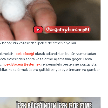
k böceğinin kozasından ipek elde etmenin yolları.
bilmektir.
İpek böceği
olarak adlandırılan bu tür, yumurtadan
ğü larva evresinden sonra koza örme aşamasına geçer. Larva
ç,
İpek Böceği Beslemek
rehberindeki beslenme ipuçlarıyla
ıllar, koza örmek üzere çeltikli bir yüzeye tırmanır ve çember