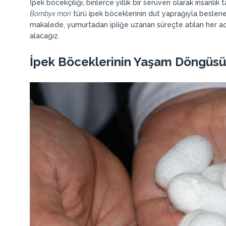
İpek böcekçiliği, binlerce yıllık bir serüven olarak insanlık t
Bombyx mori
türü ipek böceklerinin dut yaprağıyla beslener
makalede, yumurtadan ipliğe uzanan süreçte atılan her 
alacağız.
İpek Böceklerinin Yaşam Döngüsü 