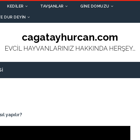
KEDILER
TAVŞANLAR
GINE DOMUZU
E DUR DEYIN
cagatayhurcan.com
EVCİL HAYVANLARINIZ HAKKINDA HERŞEY...
SI
l yapılır?