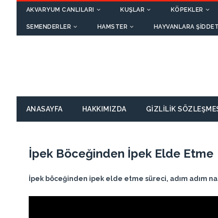
AKVARYUM CANLILARI
KUŞLAR
KÖPEKLER
SEMENDERLER
HAMSTER
HAYVANLARA ŞIDDET
ANASAYFA
HAKKIMIZDA
GIZLILIK SÖZLEŞME
İpek Böceğinden İpek Elde Etme
İpek böceğinden ipek elde etme süreci, adım adım nası