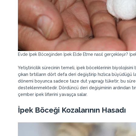
Evde İpek Böceğinden İpek Elde Etme nasıl gerçekleşir? İpe
Yetiştiricilik sürecinin temeli, ipek böceklerinin biyolojisini 
çıkan tırtılların dört defa deri değiştirip hızlıca büyüdü
dönemi boyunca sadece taze dut yaprağı tüketir; bu süre
desteklenmektedir. Dördüncü deri değişiminin ardından tırt
çember ipek liflerini yavaşça salar.
İpek Böceği Kozalarının Hasadı