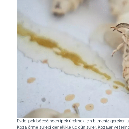
Evde ipek böceğinden ipek üretmek için bilmeniz gereken t
Koza örme süreci genellikle üç gün sürer. Kozalar yeteri