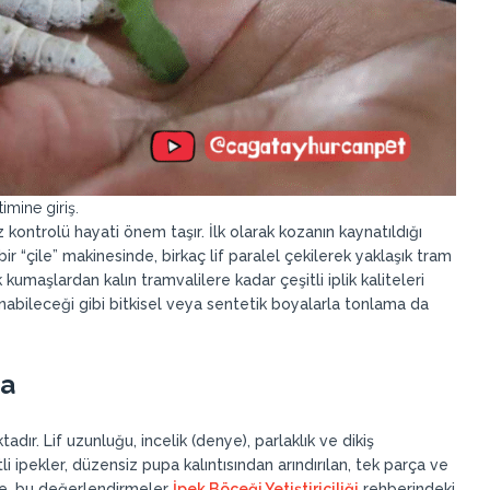
imine giriş.
 hız kontrolü hayati önem taşır. İlk olarak kozanın kaynatıldığı
ir “çile” makinesinde, birkaç lif paralel çekilerek yaklaşık tram
 kumaşlardan kalın tramvalilere kadar çeşitli iplik kaliteleri
nabileceği gibi bitkisel veya sentetik boyalarla tonlama da
ma
adır. Lif uzunluğu, incelik (denye), parlaklık ve dikiş
i ipekler, düzensiz pupa kalıntısından arındırılan, tek parça ve
rde, bu değerlendirmeler
İpek Böceği Yetiştiriciliği
rehberindeki