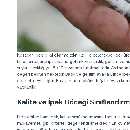
Kozadan ipek ipliği çıkarma teknikleri ile geleneksel ipek üret
Lifleri birleştirip iplik haline getirirken sıcaklık, gerilim ve
suyun sıcaklığı 70–80 °C civarında tutulmaktadır. Ardından b
değeri belirlenmektedir. Baskı ve gerilim ayarları, ince ipek
elde etmeyi sağlar. Bu aşamada, ipliğin doğal beyazı koru
yapılabilir.
Kalite ve İpek Böceği Sınıflandır
Elde edilen ham ipek, kalite sınıflandırmasına tabi tutulmakt
mukavemeti gibi kriterler değerlendirilmektedir. En kıymetl
ince tramlı liflerden oluşmaktadır. Ticari amaçlı atölyele