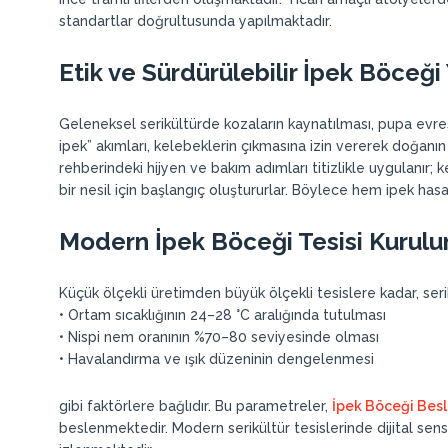
standartlar doğrultusunda yapılmaktadır.
Etik ve Sürdürülebilir İpek Böceği Y
Geleneksel serikültürde kozaların kaynatılması, pupa evres
ipek” akımları, kelebeklerin çıkmasına izin vererek doğan
rehberindeki hijyen ve bakım adımları titizlikle uygulanır; ke
bir nesil için başlangıç oluştururlar. Böylece hem ipek hasa
Modern İpek Böceği Tesisi Kurul
Küçük ölçekli üretimden büyük ölçekli tesislere kadar, serik
• Ortam sıcaklığının 24–28 °C aralığında tutulması
• Nispi nem oranının %70–80 seviyesinde olması
• Havalandırma ve ışık düzeninin dengelenmesi
gibi faktörlere bağlıdır. Bu parametreler,
İpek Böceği Besl
beslenmektedir. Modern serikültür tesislerinde dijital sens