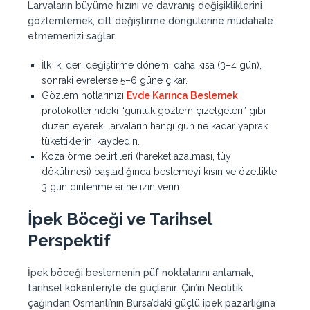
Larvaların büyüme hızını ve davranış değişikliklerini
gözlemlemek, cilt değiştirme döngülerine müdahale
etmemenizi sağlar.
İlk iki deri değiştirme dönemi daha kısa (3–4 gün),
sonraki evrelerse 5–6 güne çıkar.
Gözlem notlarınızı
Evde Karınca Beslemek
protokollerindeki “günlük gözlem çizelgeleri” gibi
düzenleyerek, larvaların hangi gün ne kadar yaprak
tükettiklerini kaydedin.
Koza örme belirtileri (hareket azalması, tüy
dökülmesi) başladığında beslemeyi kısın ve özellikle
3 gün dinlenmelerine izin verin.
İpek Böceği ve Tarihsel
Perspektif
İpek böceği beslemenin püf noktalarını anlamak,
tarihsel kökenleriyle de güçlenir. Çin’in Neolitik
çağından Osmanlı’nın Bursa’daki güçlü ipek pazarlığına