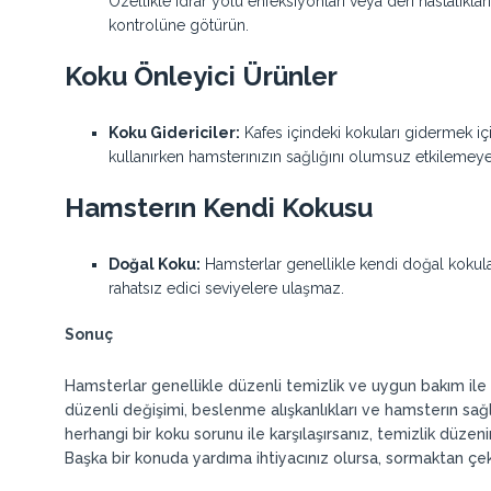
Özellikle idrar yolu enfeksiyonları veya deri hastalıkla
kontrolüne götürün.
Koku Önleyici Ürünler
Koku Gidericiler:
Kafes içindeki kokuları gidermek içi
kullanırken hamsterınızın sağlığını olumsuz etkilemeyec
Hamsterın Kendi Kokusu
Doğal Koku:
Hamsterlar genellikle kendi doğal kokula
rahatsız edici seviyelere ulaşmaz.
Sonuç
Hamsterlar genellikle düzenli temizlik ve uygun bakım ile
düzenli değişimi, beslenme alışkanlıkları ve hamsterın sağ
herhangi bir koku sorunu ile karşılaşırsanız, temizlik düzen
Başka bir konuda yardıma ihtiyacınız olursa, sormaktan çe