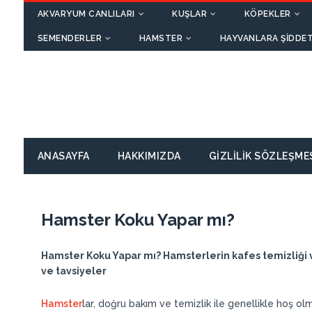
AKVARYUM CANLILARI
KUŞLAR
KÖPEKLER
SEMENDERLER
HAMSTER
HAYVANLARA ŞIDDET
ANASAYFA
HAKKIMIZDA
GIZLILIK SÖZLEŞME
Hamster Koku Yapar mı?
Hamster Koku Yapar mı? Hamsterlerin kafes temizliği v
ve tavsiyeler
Hamster
lar, doğru bakım ve temizlik ile genellikle hoş o