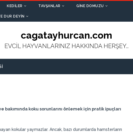
KEDILER
TAVŞANLAR
GINE DOMUZU
E DUR DEYIN
cagatayhurcan.com
EVCİL HAYVANLARINIZ HAKKINDA HERŞEY...
SI
e bakımında koku sorunlarını önlemek için pratik ipuçları
lmayan kokular yaymazlar. Ancak, bazı durumlarda hamsterların