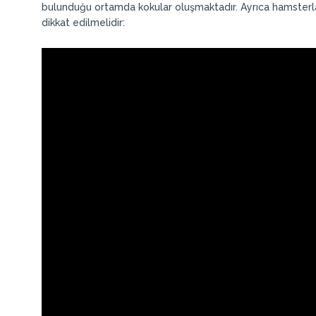
bulunduğu ortamda kokular oluşmaktadır. Ayrıca hamsterla
dikkat edilmelidir: