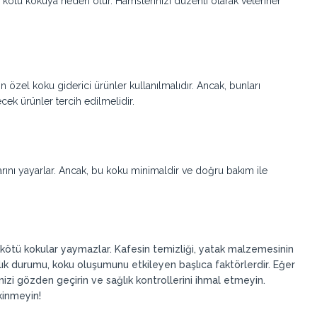
rı kötü kokuya neden olur. Hamsterınızı düzenli olarak veteriner
n özel koku giderici ürünler kullanılmalıdır. Ancak, bunları
ek ürünler tercih edilmelidir.
rını yayarlar. Ancak, bu koku minimaldir ve doğru bakım ile
 kötü kokular yaymazlar. Kafesin temizliği, yatak malzemesinin
lık durumu, koku oluşumunu etkileyen başlıca faktörlerdir. Eğer
inizi gözden geçirin ve sağlık kontrollerini ihmal etmeyin.
kinmeyin!