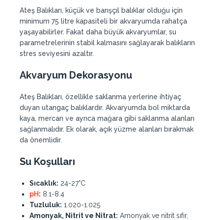
Ateş Balıkları, küçük ve barışçıl balıklar olduğu için
minimum 75 litre kapasiteli bir akvaryumda rahatça
yaşayabilirler. Fakat daha büyük akvaryumlar, su
parametrelerinin stabil kalmasını sağlayarak balıkların
stres seviyesini azaltır.
Akvaryum Dekorasyonu
Ateş Balıkları, özellikle saklanma yerlerine ihtiyaç
duyan utangaç balıklardır. Akvaryumda bol miktarda
kaya, mercan ve ayrıca mağara gibi saklanma alanları
sağlanmalıdır. Ek olarak, açık yüzme alanları bırakmak
da önemlidir.
Su Koşulları
Sıcaklık:
24-27°C
pH
:
8.1-8.4
Tuzluluk:
1.020-1.025
Amonyak, Nitrit ve Nitrat:
Amonyak ve nitrit sıfır,