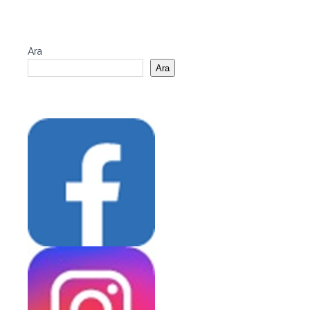
Ara
Ara