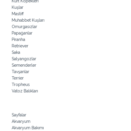
Kurt Köpekleri
Kuşlar
Mastiff
Muhabbet Kuşları
Omurgasızlar
Papağanlar
Piranha
Retriever
Saka
Salyangozlar
Semenderler
Tavşanlar
Terrier
Tropheus
Vatoz Balıkları
Sayfalar
Akvaryum
Akvaryum Bakımı