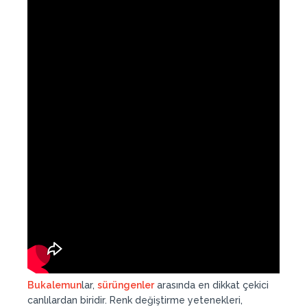
Bukalemun
lar,
sürüngenler
arasında en dikkat çekici
canlılardan biridir. Renk değiştirme yetenekleri,