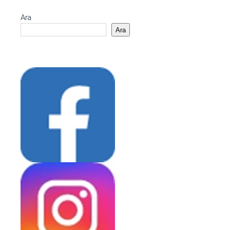
Ara
Ara