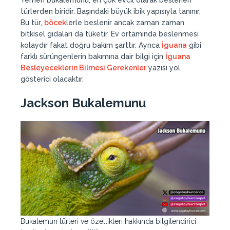
Yemen bukalemunu, en çok evcil olarak beslenen
türlerden biridir. Başındaki büyük ibik yapısıyla tanınır.
Bu tür,
böcek
lerle beslenir ancak zaman zaman
bitkisel gıdaları da tüketir. Ev ortamında beslenmesi
kolaydır fakat doğru bakım şarttır. Ayrıca
İguana
gibi
farklı sürüngenlerin bakımına dair bilgi için
İguana
Besleyeceklerin Bilmesi Gerekenler
yazısı yol
gösterici olacaktır.
Jackson Bukalemunu
Bukalemun türleri ve özellikleri hakkında bilgilendirici